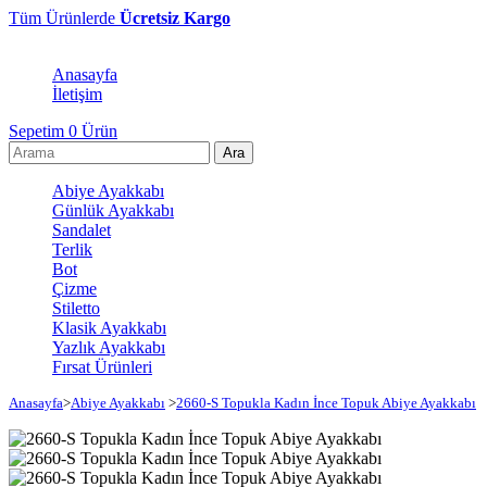
Tüm Ürünlerde
Ücretsiz Kargo
Anasayfa
İletişim
Sepetim
0
Ürün
Abiye Ayakkabı
Günlük Ayakkabı
Sandalet
Terlik
Bot
Çizme
Stiletto
Klasik Ayakkabı
Yazlık Ayakkabı
Fırsat Ürünleri
Anasayfa
>
Abiye Ayakkabı
>
2660-S Topukla Kadın İnce Topuk Abiye Ayakkabı