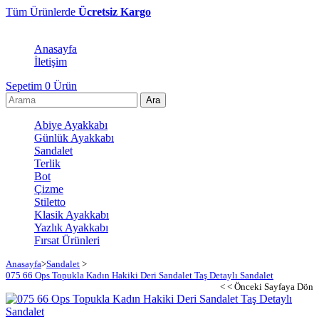
Tüm Ürünlerde
Ücretsiz Kargo
Anasayfa
İletişim
Sepetim
0
Ürün
Abiye Ayakkabı
Günlük Ayakkabı
Sandalet
Terlik
Bot
Çizme
Stiletto
Klasik Ayakkabı
Yazlık Ayakkabı
Fırsat Ürünleri
Anasayfa
>
Sandalet
>
075 66 Ops Topukla Kadın Hakiki Deri Sandalet Taş Detaylı Sandalet
< < Önceki Sayfaya Dön