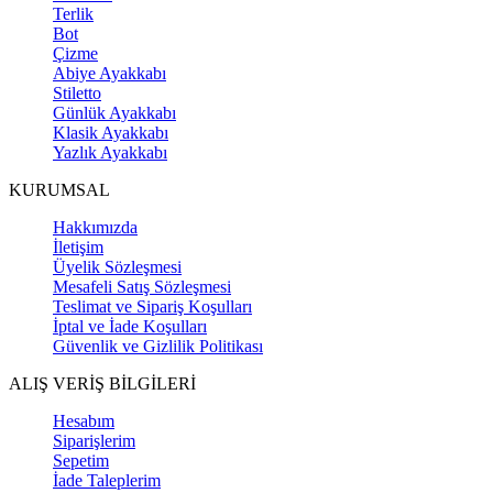
Terlik
Bot
Çizme
Abiye Ayakkabı
Stiletto
Günlük Ayakkabı
Klasik Ayakkabı
Yazlık Ayakkabı
KURUMSAL
Hakkımızda
İletişim
Üyelik Sözleşmesi
Mesafeli Satış Sözleşmesi
Teslimat ve Sipariş Koşulları
İptal ve İade Koşulları
Güvenlik ve Gizlilik Politikası
ALIŞ VERİŞ BİLGİLERİ
Hesabım
Siparişlerim
Sepetim
İade Taleplerim