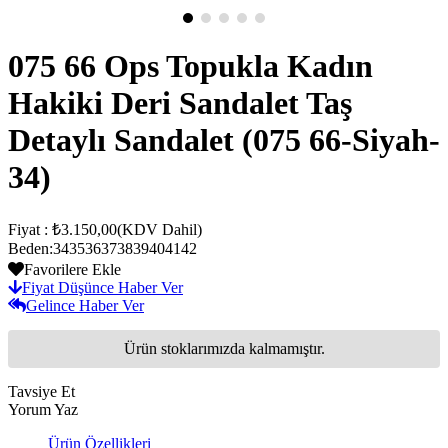
075 66 Ops Topukla Kadın
Hakiki Deri Sandalet Taş
Detaylı Sandalet
(075 66-Siyah-
34)
Fiyat
:
₺3.150,00
(KDV Dahil)
Beden
:
34
35
36
37
38
39
40
41
42
Favorilere Ekle
Fiyat Düşünce Haber Ver
Gelince Haber Ver
Ürün stoklarımızda kalmamıştır.
Tavsiye Et
Yorum Yaz
Ürün Özellikleri