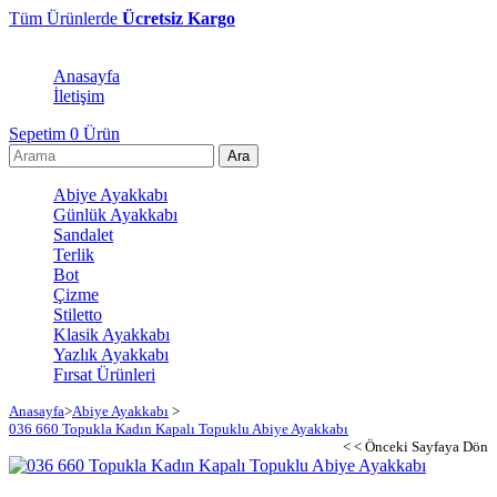
Tüm Ürünlerde
Ücretsiz Kargo
Anasayfa
İletişim
Sepetim
0
Ürün
Abiye Ayakkabı
Günlük Ayakkabı
Sandalet
Terlik
Bot
Çizme
Stiletto
Klasik Ayakkabı
Yazlık Ayakkabı
Fırsat Ürünleri
Anasayfa
>
Abiye Ayakkabı
>
036 660 Topukla Kadın Kapalı Topuklu Abiye Ayakkabı
< < Önceki Sayfaya Dön