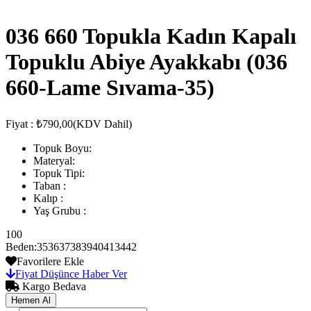
036 660 Topukla Kadın Kapalı
Topuklu Abiye Ayakkabı
(036
660-Lame Sıvama-35)
Fiyat
:
₺790,00
(KDV Dahil)
Topuk Boyu:
Materyal:
Topuk Tipi:
Taban :
Kalıp :
Yaş Grubu :
100
Beden
:
35
36
37
38
39
40
41
34
42
Favorilere Ekle
Fiyat Düşünce Haber Ver
Kargo Bedava