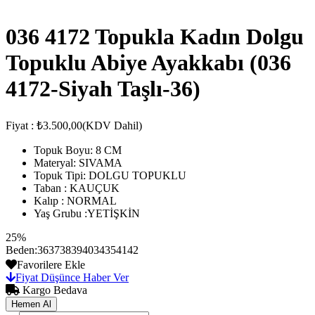
036 4172 Topukla Kadın Dolgu
Topuklu Abiye Ayakkabı
(036
4172-Siyah Taşlı-36)
Fiyat
:
₺3.500,00
(KDV Dahil)
Topuk Boyu: 8 CM
Materyal: SIVAMA
Topuk Tipi: DOLGU TOPUKLU
Taban : KAUÇUK
Kalıp : NORMAL
Yaş Grubu :YETİŞKİN
25%
Beden
:
36
37
38
39
40
34
35
41
42
Favorilere Ekle
Fiyat Düşünce Haber Ver
Kargo Bedava