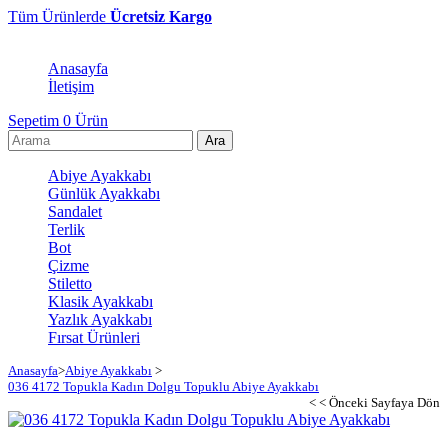
Tüm Ürünlerde
Ücretsiz Kargo
Anasayfa
İletişim
Sepetim
0
Ürün
Abiye Ayakkabı
Günlük Ayakkabı
Sandalet
Terlik
Bot
Çizme
Stiletto
Klasik Ayakkabı
Yazlık Ayakkabı
Fırsat Ürünleri
Anasayfa
>
Abiye Ayakkabı
>
036 4172 Topukla Kadın Dolgu Topuklu Abiye Ayakkabı
< < Önceki Sayfaya Dön