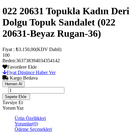
022 20631 Topukla Kadın Deri
Dolgu Topuk Sandalet
(022
20631-Beyaz Rugan-36)
Fiyat
:
₺3.150,00
(KDV Dahil)
100
Beden
:
36
37
38
39
40
34
35
41
42
Favorilere Ekle
Fiyat Düşünce Haber Ver
Kargo Bedava
Tavsiye Et
Yorum Yaz
Ürün Özellikleri
Yorumlar
(0)
Ödeme Seçenekleri