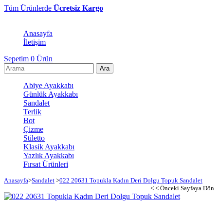
Tüm Ürünlerde
Ücretsiz Kargo
Anasayfa
İletişim
Sepetim
0
Ürün
Abiye Ayakkabı
Günlük Ayakkabı
Sandalet
Terlik
Bot
Çizme
Stiletto
Klasik Ayakkabı
Yazlık Ayakkabı
Fırsat Ürünleri
Anasayfa
>
Sandalet
>
022 20631 Topukla Kadın Deri Dolgu Topuk Sandalet
< < Önceki Sayfaya Dön