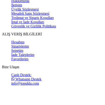
Hakkımızda
İletişim
Üyelik Sözleşmesi
Mesafeli Satış Sözleşmesi
Teslimat ve Sipariş Koşulları
İptal ve İade Koşulları
Güvenlik ve Gizlilik Politikası
ALIŞ VERİŞ BİLGİLERİ
Hesabım
Siparişlerim
Sepetim
İade Taleplerim
Favorilerim
Bize Ulaşın
Canlı Destek:
Whatsapp Destek
info@topukla.com