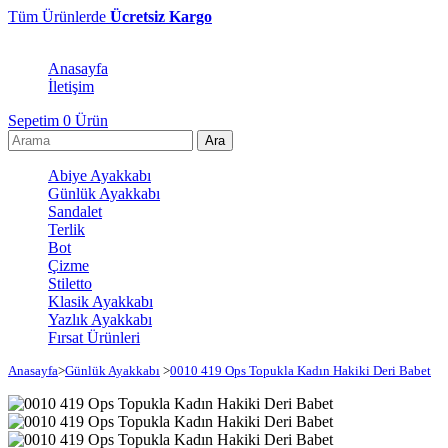
Tüm Ürünlerde
Ücretsiz Kargo
Anasayfa
İletişim
Sepetim
0
Ürün
Abiye Ayakkabı
Günlük Ayakkabı
Sandalet
Terlik
Bot
Çizme
Stiletto
Klasik Ayakkabı
Yazlık Ayakkabı
Fırsat Ürünleri
Anasayfa
>
Günlük Ayakkabı
>
0010 419 Ops Topukla Kadın Hakiki Deri Babet