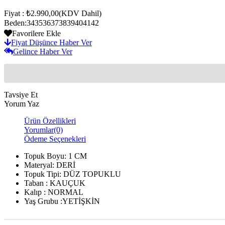
Fiyat
:
₺2.990,00
(KDV Dahil)
Beden
:
34
35
36
37
38
39
40
41
42
Favorilere Ekle
Fiyat Düşünce Haber Ver
Gelince Haber Ver
Tavsiye Et
Yorum Yaz
Ürün Özellikleri
Yorumlar
(0)
Ödeme Seçenekleri
Topuk Boyu: 1 CM
Materyal: DERİ
Topuk Tipi: DÜZ TOPUKLU
Taban : KAUÇUK
Kalıp : NORMAL
Yaş Grubu :YETİŞKİN